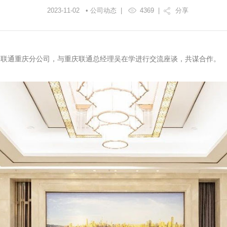
2023-11-02 • 公司动态 |
4369
|
分享
中国联通重庆分公司，与重庆联通总经理吴在学进行交流座谈，共谋合作。