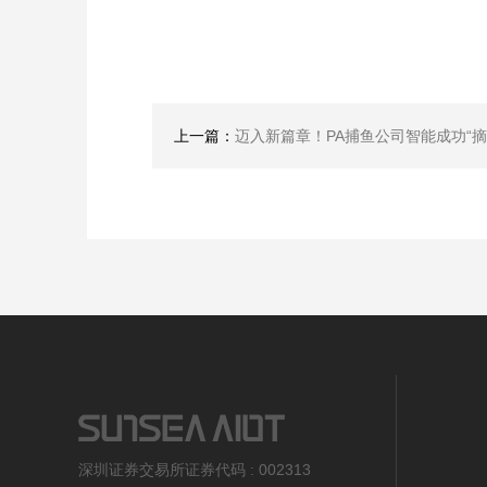
上一篇：
迈入新篇章！PA捕鱼公司智能成功“摘
深圳证券交易所证券代码 : 002313