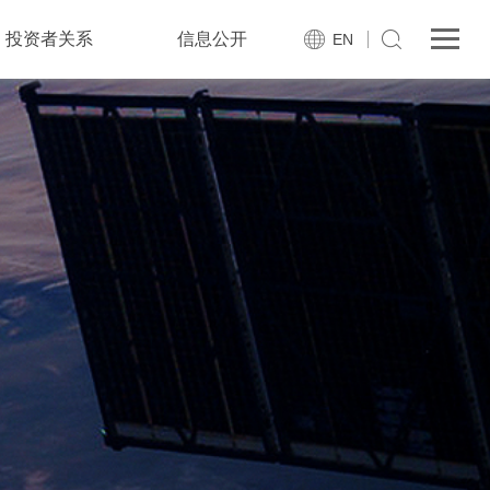
投资者关系
信息公开
EN