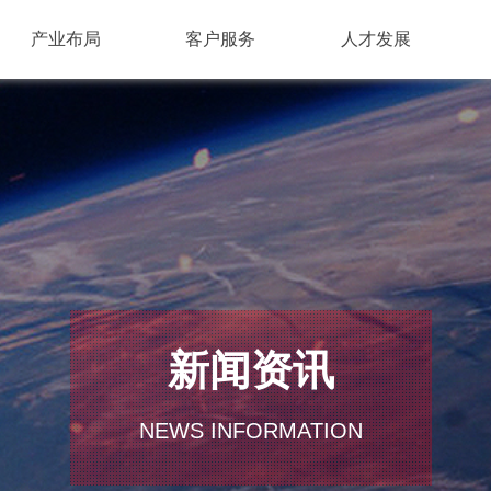
产业布局
客户服务
人才发展
新闻资讯
NEWS INFORMATION