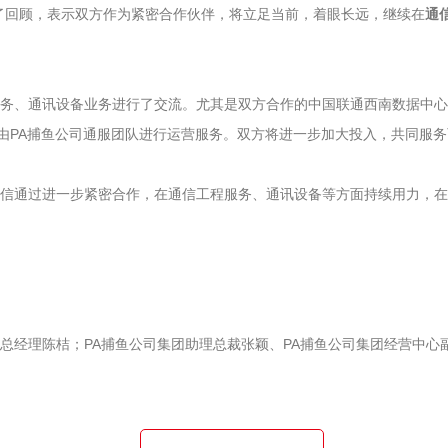
行了回顾，表示双方作为紧密合作伙伴，将立足当前，着眼长远，继续在
通
务、通讯设备业务进行了交流。尤其是双方合作的中国联通西南数据中心3号
由PA捕鱼公司通服团队进行运营服务。双方将进一步加大投入，共同服
信通过进一步紧密合作，在通信工程服务、通讯设备等方面持续用力，在
总经理陈桔；PA捕鱼公司集团助理总裁张颖、PA捕鱼公司集团经营中心副