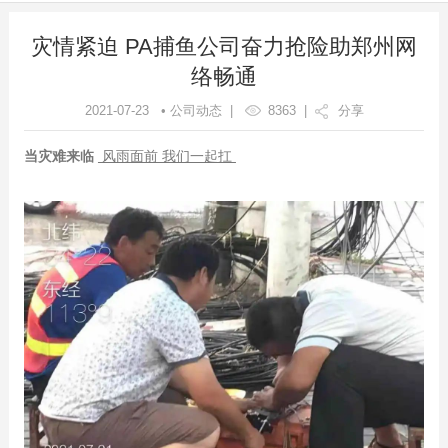
灾情紧迫 PA捕鱼公司奋力抢险助郑州网
络畅通
2021-07-23 • 公司动态 |
8363
|
分享
当灾难来临
风雨面前 我们一起扛